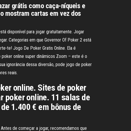
azar grátis como caça-níqueis e
ado mostram cartas em vez dos
tá disponível para jogar gratuitamente. Jogar
egar. Categorias em que Governor Of Poker 2 está
te-te! Jogo De Poker Gratis Online. Ela é
e poker online super dinâmicos Zoom – este é o
ua ignorância dessa diversão, pode jogo de poker
res reais.
ker online. Sites de poker
 poker online. 11 salas de
s de 1.400 € em bônus de
e. Antes de começar a jogar, recomendamos que