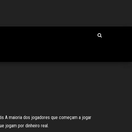
tis A maioria dos jogadores que começam a jogar
ue jogam por dinheiro real.