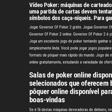
Vídeo Poker: máquinas de carteado.
uma partida de cartas devem tenta
símbolos dos caça-níqueis. Para ga
Jogar Governor Of Poker 2 grátis. Jogue Governor Of
Governor Of Poker 2 online. Governor Of Poker 2 é 
Joga um excelente jogo de poker tentando ganhar o b
simplesmente linda. Você pode jogar jogos populare
formato de pôquer mais rápido do mundo. Jogo de má
online gratuitamente, estudando a variedade de oferta
Salas de poker online dispon
selecionados que oferecem b
pôquer online disponível pa
boas-vindas
Se é fã destas máquinas devoradoras de dinheiro, 