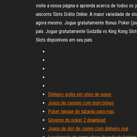
visite a nossa página e aprenda acerca de todos os 
unicorns Slots Grátis Online. A maior variedade de 
agora mesmo. Jogue gratuitamente Bonus Poker (jog
país. Jogue gratuitamente Godzilla vs King Kong Sl
Slots disponíveis em seu país.
Dinheiro grátis em sites de poker
Jogos de cassino com bom bônus
Poker tanque de tubarão para mac
Governo do poker 2 download
Jogos de slot de casino com dinheiro real