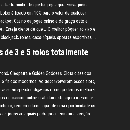
ão o testemunho de que há jogos que conseguem
bolso é fixado em 10% para o valor de qualquer
ackpot Casino ou jogue online e de graça este e
 . Esteja ciente de que … O melhor pôquer ao vivo e
ackjack, roleta, caça-níqueis, apostas esportivas, …
s de 3 e 5 rolos totalmente
mond, Cleopatra e Golden Goddess. Slots clássicos –
 e físicos modernos. Ao desenvolverem esses slots,
você se arrepender, diga-nos como podemos melhorar
jogos de cassino online gratuitamente agora mesmo e
e dinheiro, recomendamos que dê uma oportunidade às
os os jogos aos quais pode jogar, com uma secção