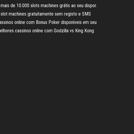
mais de 10.000 slots machines grátis ao seu dispor.
ar slot machines gratuitamente sem registo e SMS
assinos online com Bonus Poker disponíveis em seu
elhores cassinos online com Godzilla vs King Kong